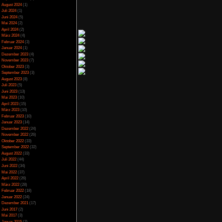
ächerlich. Es wäre da
Spezial
(13)
Herausforderungen,
Spiele-Blackliste
(104)
war nur 2 Euro, damit
Test
(790)
Toptipp
(142)
entlich mehr Genuss
Vortest
(10)
 jemand die ein oder
Unkategorisiert
(2)
Wichtiges
(6)
News
(2)
Archiv
Juli 2025
(2)
Juni 2025
(1)
April 2025
(4)
März 2025
(3)
rte
Februar 2025
(3)
Dezember 2024
(1)
November 2024
(4)
September 2024
(5)
August 2024
(1)
Juli 2024
(1)
Juni 2024
(5)
Mai 2024
(2)
April 2024
(2)
März 2024
(4)
Februar 2024
(3)
Januar 2024
(1)
Dezember 2023
(4)
November 2023
(7)
Oktober 2023
(3)
September 2023
(3)
August 2023
(8)