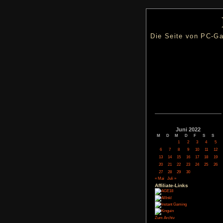
Die Seite
Juni
M
D
M
1
6
7
8
13
14
15
20
21
22
27
28
29
« Mai
Juli »
Affiliate-
Link