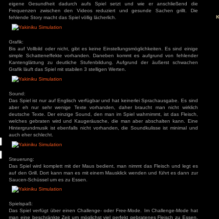
Story:
Eine Story ist nicht vorhanden. Es geht nur darum mögli
möglichst kurzer Zeit zu braten und zu verspeisen. Hier hät
Story um einen neuen Youtuber schaffen können, der vo
möglichst schnell gewaltige Menge isst. Eine Wendung, wie e
eigene Gesundheit dadurch aufs Spiel setzt und wie 
ivieren.
Frequenzen zwischen den Videos reduziert und gesunde
fehlende Story macht das Spiel völlig lächerlich.
Grafik:
Bis auf Vollbild oder nicht, gibt es keine Einstellungsmöglich
simple Schatteneffekte vorhanden. Daneben kommt es auf
Kantenglättung zu deutliche Stufenbildung. Aufgrund de
Grafik läuft das Spiel mit stabilen 3 stelligen Werten.
Sound:
Das Spiel ist nur auf Englisch verfügbar und hat keinerlei S
aber eh nur sehr wenige Texte vorhanden, daher braucht
deutsche Texte. Der einzige Sound, den man im Spiel wahrni
welches gebraten wird und Kaugeräusche, die man aber a
Hintergrundmusik ist ebenfalls nicht vorhanden, die Soundku
auch eher schlecht.