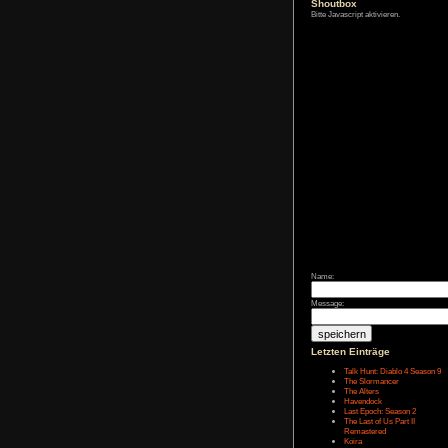
Zum Archiv
Shoutbox
Bitte Javascript akt
Name:
Message: