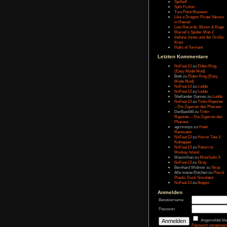
Letzten Eintr
Talk Hunt
The Slor
The Alter
Havendo
Last Epo
The Last 
Remaste
Koira
Spilled!
Split Fict
Two Poi
Like a Dr
in Hawai
Lost Rec
Marvel’s
Indiana 
Kreis
Halls of 
Letzten Kom
NoFear1
(Easy M
Botti
zu
E
Mode Mo
NoFear1
NoFear1
Shelland
NoFear1
– Die Zi
DerBasti
Reporter 