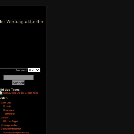
nters
d eine übersichtliche Wertung aktueller
h an qualifizierten Verkäufen.
Zoomlevel:
2
Bild des Tages
Seiten
NoFear13
Über Uns
-Blackliste
,
Kontakt
Diskutieren