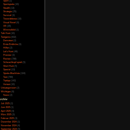
Online
(3)
Porno
(10)
Puzzle
(31)
s Fleisch und legt es
Rennspiele
(38)
und führt es dann zur
Rogue-Like
(13)
Rollenspiel
(111)
Rätsel
(27)
Sandbox
(8)
Shooter
(31)
Simulation
(115)
m Challenge-Mode hat
Souls Like
(3)
nes Fleisch zu Essen,
Sport
(1)
ilt es stets darauf zu
Sportspiele
(10)
nt es und es gibt beim
Stealth
(13)
ei Fleisch braten und
Strategie
(25)
Survival
(3)
ätestens 1 Stunde hat
Towerdefense
(10)
Visual Novel
(6)
VR
(35)
Wimmelbild
(1)
Talk Hunt
(10)
Testgenre
(832)
 Darauf legt man das
Demotest
(2)
Fleischsorte und der
Erste Einblicke
(6)
wenig authentisch und
Hilfen
(2)
Let's Hunt
(49)
Preview
(3)
Review
(788)
Schwachkopf spielt
(5)
Short Hunt
(5)