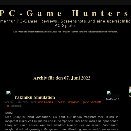
PC-Game Hu
 von PC-Gamer für PC-Gamer. Reviews, Screenshots un
PC-Spiele.
Die Webseite enthält bezahlte Affiliate-Links. Als Amazon-Partner verdiene ic
 2022
Archiv für den 07. Juni 202
D
F
S
S
2
3
4
5
9
10
11
12
16
17
18
19
Yakiniku Simulation
23
24
25
26
30
am 07. Juni 2022 unter
Indie-Games
,
Review
,
Simulation
,
Spiele
Test
abgelegt
s