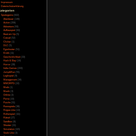
Testversion
Galerie
chst viel Fleisch in
Bild des Tages
te man eine spannende
Umfragenarchiv
r seinen Zuschauern
Überwachungsstaat
r merkt, wie er seine
Vorratsdatenspeicherung
er anschließend die
Impressum
Datenschutzerklärung
 Sachen grillt. Die
Kategorien
Spielegenre
(832)
Abenteuer
(148)
Action
(208)
Adventure
(93)
keiten. Es sind einige
Aufbauspiel
(93)
Beat em Up
(5)
grund von fehlender
Casual
(52)
r äußerst schwachen
Clicker
(1)
DLC
(5)
Egoshooter
(51)
Erotik
(11)
Geschicklichkeit
(33)
Hack & Slay
(14)
prachausgabe. Es sind
Horror
(39)
 man nicht wirklich
Indie-Games
(243)
mmt, ist das Fleisch,
Jump&Run
(55)
bschalten kann. Eine
Logikspiel
(9)
lisse ist minimal und
Management
(34)
MMORPG
(10)
Mods
(1)
Musik
(3)