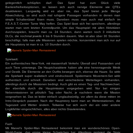
Angriffsstärke. Daneben erhält man einen Fähigkeitspunkt,
Fähigkeiten erwerben, für höhere Fähigkeiten sind teilwei
ys
zu
Hotel
r
notwendig. Mit Stufe 45 hat man alle Fähigkeiten freigeschalte
3
zu
Horror Tale 1:
entscheiden, welche Fähigkeiten man zuerst möchte. Dane
r
3
zu
Return to
voller Nebenaktivitäten, für diese bekommt man bestimmte 
sland
seine Ausrüstung verbessern kann. Die vielen Aktivitäten in
an
zu
Moorhuhn X
und Segen zugleich, so gibt es immer etwas zu tun, man fühlt
3
zu
Stray
d Widmer
zu
Stray
Beschäftigungstherapie. Trotzdem sind die Aktivitäten sinnvo
ne Entchen
zu
Placid
für das Fotografieren der Sehenswürdigkeiten hat Spiderman 
uck Simulator
3
zu
Boppio
Er müsse seine Karte synchronisieren, was angesichts von
selbst im 21. Jahrhundert glaubwürdig erscheint. Leider sind
Sammelobjekte vorhanden, neben den Rucksäcken die auf
werden. Was aber wieder mehr stört, sind die nervigen Stealt
Angemeldet bleiben
von Spiderman, sondern auch der anderen Charaktere
Passwort vergessen?
gelegentlich schlüpfen darf. Das Spiel hat
Barrierefreiheitsoptionen, so lassen sich auch nervig
deaktivieren. Langweilig wird es aber nie, das Spie
Abwechslung, so sind auch mal ruhigere Passagen vor
simple Schalterrätsel lösen muss. Daneben muss man 
F.E.A.S.T.-Center Tante May helfen. Das Spiel lässt sich frei
startet man vom letzten Kontrollpunkt. Um das Hauptspiel 
durchzuspielen, braucht man ca. 24 Stunden, dann warte
DLCs, die nochmal jeweils 4 bis 6 Stunden dauern. Man ist
beschäftigt, falls man alle Missionen spielen möchte, konzent
die Hauptstory ist man in ca. 10 Stunden durch.