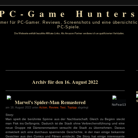
PC-Game Hu
 von PC-Gamer für PC-Gamer. Reviews, Screenshots un
PC-Spiele.
Die Webseite enthält bezahlte Affiliate-Links. Als Amazon-Partner verdiene ic
t 2022
Archiv für den 16. August 20
D
F
S
S
4
5
6
7
11
12
13
14
18
19
20
21
Marvel’s Spider-Man Remastered
25
26
27
28
am 16. August 2022 unter
Action
,
Review
,
Test
,
Toptipp
abgelegt
Story:
s