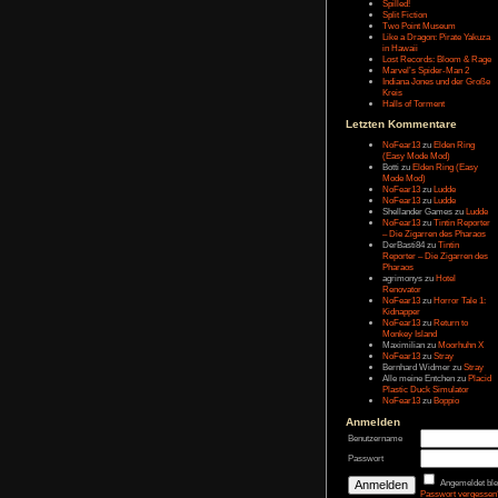
Letzten Eintr
Talk Hunt
The Slor
The Alter
Havendo
Last Epo
The Last 
Remaste
Koira
Spilled!
Split Fict
Two Poi
Like a Dr
in Hawai
Lost Rec
Marvel’s
Indiana 
Kreis
Halls of 
Letzten Kom
NoFear1
(Easy M
Botti
zu
E
Mode Mo
NoFear1
NoFear1
Shelland
NoFear1
– Die Zi
DerBasti
Reporter 