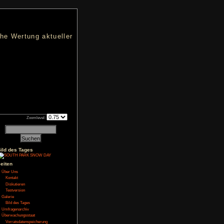
nters
d eine übersichtliche Wertung aktueller
h an qualifizierten Verkäufen.
Zoomlevel:
22
Bild des Tages
Seiten
NoFear13
Über Uns
Kontakt
Diskutieren