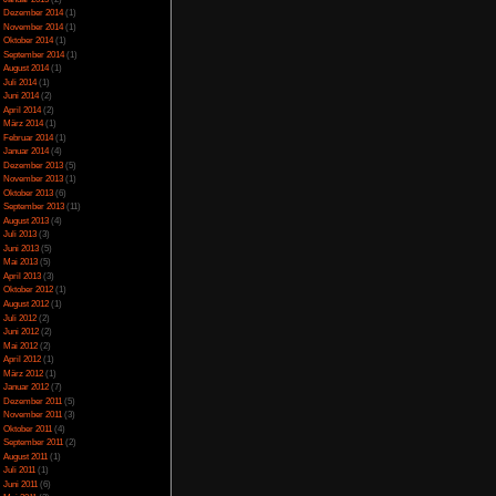
Juli 2023
(5)
Juni 2023
(13)
Mai 2023
(10)
April 2023
(15)
ll sind Passanden und
März 2023
(10)
 hervorragende Mimik
Februar 2023
(10)
o die Haare. So wirkt
Januar 2023
(14)
ns Movement-Set wirkt
Dezember 2022
(24)
terlagen vorhanden,
November 2022
(26)
ag- und Nachtwechsel,
Oktober 2022
(33)
September 2022
(32)
d. Nur bei einigen
August 2022
(33)
em wann die Mission
Juli 2022
(44)
lem da diese mitten im
Juni 2022
(34)
Wetterstationen, die
Mai 2022
(37)
der ein oder andere
April 2022
(26)
März 2022
(28)
Februar 2022
(18)
Januar 2022
(24)
Dezember 2021
(17)
Juni 2017
(2)
wunderschönes Open-
Mai 2017
(3)
 motiviert die Story
Januar 2015
(2)
eben wie es ausgeht.
Dezember 2014
(1)
November 2014
(1)
ade wird auch wirklich
Oktober 2014
(1)
 demotivieren etwas,
September 2014
(1)
ß, wo welcher Gegner
August 2014
(1)
in wirklich gutes AAA-
Juli 2014
(1)
Fall holen. Dank der
Juni 2014
(2)