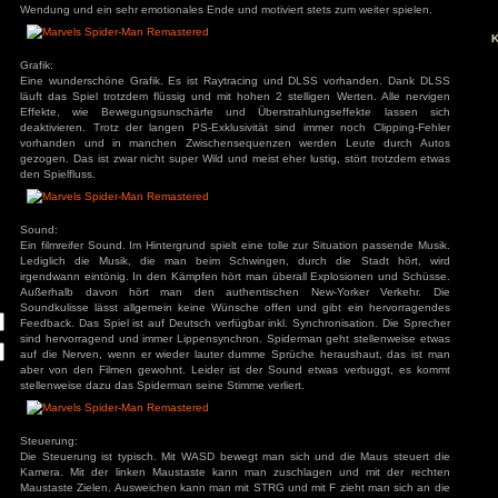
Man spielt die berühmte Spinne aus der Nachbarschaft. Gle
man Fisk ins Gefängnis. Dadurch ist die Stadt ohne Verbre
neue Gruppe mit Dämonenmasken versucht die Stadt zu
entwickelt sich eine durchaus spannende Geschichte, in de
Gesichter aus den Comics und Filmen entdeckt. Die Story ha
Wendung und ein sehr emotionales Ende und motiviert stets z
ivieren.
Grafik:
Eine wunderschöne Grafik. Es ist Raytracing und DLSS v
läuft das Spiel trotzdem flüssig und mit hohen 2 stelligen 
Effekte, wie Bewegungsunschärfe und Überstrahlungse
deaktivieren. Trotz der langen PS-Exklusivität sind immer
vorhanden und in manchen Zwischensequenzen werden
gezogen. Das ist zwar nicht super Wild und meist eher lustig
den Spielfluss.
Sound:
Ein filmreifer Sound. Im Hintergrund spielt eine tolle zur Sit
Lediglich die Musik, die man beim Schwingen, durch d
irgendwann eintönig. In den Kämpfen hört man überall Expl
Außerhalb davon hört man den authentischen New-Y
Soundkulisse lässt allgemein keine Wünsche offen und gib
Feedback. Das Spiel ist auf Deutsch verfügbar inkl. Synchron
sind hervorragend und immer Lippensynchron. Spiderman geh