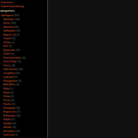
Testversion
ich zu Beginn steckt
Galerie
chensführung und eine
Bild des Tages
 übernehmen. Daraus
Umfragenarchiv
r man einige bekannte
Überwachungsstaat
t einige interessante
Vorratsdatenspeicherung
Impressum
um weiter spielen.
Datenschutzerklärung
Kategorien
Spielegenre
(832)
Abenteuer
(148)
orhanden. Dank DLSS
Action
(208)
Werten. Alle nervigen
Adventure
(93)
Aufbauspiel
(93)
ffekte lassen sich
Beat em Up
(5)
 noch Clipping-Fehler
Casual
(52)
 Leute durch Autos
Clicker
(1)
, stört trotzdem etwas
DLC
(5)
Egoshooter
(51)
Erotik
(11)
Geschicklichkeit
(33)
Hack & Slay
(14)
Horror
(39)
uation passende Musik.
Indie-Games
(243)
ie Stadt hört, wird
Jump&Run
(55)
osionen und Schüsse.
Logikspiel
(9)
orker Verkehr. Die
Management
(34)
MMORPG
(10)
t ein hervorragendes
Mods
(1)
isation. Die Sprecher
Musik
(3)
t stellenweise etwas