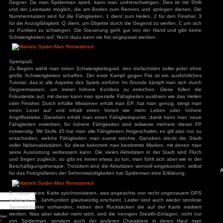
auf die Nerven, wenn er wieder lauter dumme Sprüche her
aber von den Filmen gewohnt. Leider ist der Sound etwa
stellenweise dazu das Spiderman seine Stimme verliert.
äge
: Diablo 4 Season 9
mancer
s
Steuerung:
ck
Die Steuerung ist typisch. Mit WASD bewegt man sich und 
ch: Season 2
of Us Part II
Kamera. Mit der linken Maustaste kann man zuschlagen 
red
Maustaste Zielen. Ausweichen kann man mit STRG und mit F 
Gegner. Da man Spiderman spielt, kann man umherschwingen
ion
und der Leertaste möglich, die am Boden zum Rennen und 
nt Museum
Nummerntasten sind für die Fähigkeiten, 1 dient zum Heilen, 
agon: Pirate Yakuza
i
für die Anzugfähigkeit. Q dient, um Objekte durch die Gegend
ords: Bloom & Rage
zu Punkten zu schwingen. Die Steuerung geht gut von der
 Spider-Man 2
Jones und der Große
Schwierigkeiten auf. Noch dazu kann sie frei angepasst werd
Torment
mentare
Spielspaß:
3
zu
Elden Ring
Zu Beginn wählt man einen Schwierigkeitsgrad, den einfachs
ode Mod)
lden Ring (Easy
große Schwierigkeiten schaffen. Der erste Kampf gegen Fist 
d)
Tutorial, das in alle Aspekte des Spiels einführt. Im Grunde
3
zu
Ludde
Gegnermassen, um immer höhere Kombos zu erreichen
3
zu
Ludde
er Games
zu
Ludde
Fokusleiste auf, mit dieser kann man spezielle Fähigkeiten a
3
zu
Tintin Reporter
oder Finisher. Durch erfüllte Missionen erhält man EP, hat 
garren des Pharaos
84
zu
Tintin
einen Level auf und erhält einen Vorteil wie mehr
– Die Zigarren des