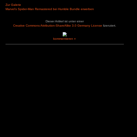
inkludierten DLCs ist der Preis trotz des Spielalters gerecht
mal auf den nächsten Sale warten kann.
Pluspunkte
Minuspunkte
+ viele Aktivitäten
+ Spiderman
+ Fähigkeiten
– viele Aktivitäten
+ Verbesserungen
– Sammelobjekte
+ Sound
– Stealth
+ Grafik
+ Barrierefreiheitsoptionen
Bewerte dieses Spiel:
(Keine Bewertung bis jetzt)
Loading...
Zur Galerie