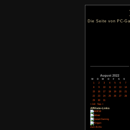
Die Seite
Augus
M
D
M
1
2
3
8
9
10
15
16
17
22
23
24
29
30
31
« Juli
Sep. »
Affiliate-
Link