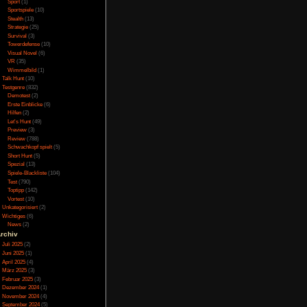
Online
(3)
aushaut, das ist man
Porno
(10)
s verbuggt, es kommt
Puzzle
(31)
Rennspiele
(38)
Rogue-Like
(13)
Rollenspiel
(111)
Rätsel
(27)
Sandbox
(8)
die Maus steuert die
Shooter
(31)
und mit der rechten
Simulation
(115)
Souls Like
(3)
zieht man sich an die
Sport
(1)
. Dies ist mit Shift
Sportspiele
(10)
springen dienen. Die
Stealth
(13)
2 für den Finisher, 3
Strategie
(25)
 zu werfen, C um sich
Survival
(3)
 Hand und gibt keine
Towerdefense
(10)
en.
Visual Novel
(6)
VR
(35)
Wimmelbild
(1)
Talk Hunt
(10)
Testgenre
(832)
ten sollte jeder ohne
Demotest
(2)
ist ein ausführliches
Erste Einblicke
(6)
Hilfen
(2)
 kämpft man sich durch
Let's Hunt
(49)
. Diese füllen die
Preview
(3)
uslösen wie das Heilen
Review
(788)
man genug, steigt man
Schwachkopf spielt
(5)
 Leben oder höhere
Short Hunt
(5)