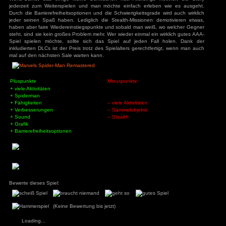
Spielwelt:
Ein authentisches New-York, mit massenhaft Verkehr. Übera
auch Tiere unterwegs. Die Hauptcharaktere haben alle eine
und Gestik. Die Elemente an den Outfits bewegen sich, ebens
die Spielwelt super realistisch und eindrucksvoll. Spiderma
authentisch und schnell. Daneben sind verschiedene Wet
allerdings durch die Missionen bedingt. Auch gibt es einen T
der ebenfalls durch die Hauptmission vorgegeben wir
Nebenmissionen ist plötzlich Tag oder Nacht, je nachd
vorgesehen ist. Das ist leider einfach unglaubwürdig, vor al
Intro-Gespräch passiert. Nach der Hauptstory kann man an 
Tageszeit und Wetter ändern. Teilweise hat sich auch 
Logikfehler eingeschlichen, alles aber nichts Gravierendes.
Fazit:
Mit Marvel’s Spider-Man Remastered bekommt man ein 
World-Game, das einige kleine Schwächen hat. Allerdings
jederzeit zum Weiterspielen und man möchte einfach erl
Durch die Barrierefreiheitsoptionen und die Schwierigkeitsgr
jeder seinen Spaß haben. Lediglich die Stealth-Missionen
haben aber faire Wiedereinstiegspunkte und sobald man wei
steht, sind sie kein großes Problem mehr. Wer wieder einmal e
Spiel spielen möchte, sollte sich das Spiel auf jeden 