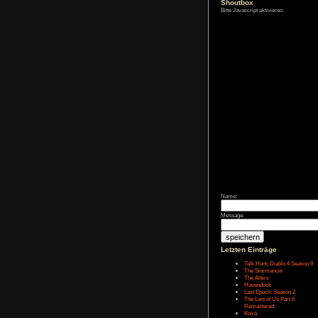
Zum Archiv
Shoutbox
Bitte Javascript akt
Name:
Message: