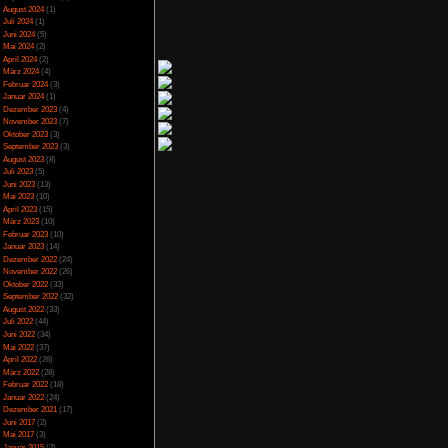
 damit kann man neue
Spezial
(13)
se mehrere dieser FP
Spiele-Blackliste
(104)
t, es gilt also nur zu
Test
(790)
Toptipp
(142)
ben steckt die Stadt
Vortest
(10)
Marken, mit denen man
Unkategorisiert
(2)
 der Stadt sind Fluch
Wichtiges
(6)
 sich aber wie in der
News
(2)
ll eingebunden, selbst
Archiv
eine Erklärung.
Juli 2025
(2)
Juni 2025
(1)
April 2025
(4)
 recht ungenauem GPS
März 2025
(3)
 auch wieder sinnlose
Februar 2025
(3)
 der Karte markiert
Dezember 2024
(1)
h-Einlagen, nicht nur
November 2024
(4)
 in deren Haut man
September 2024
(5)
August 2024
(1)
 zum Glück viele
Juli 2024
(1)
e Elemente wie QTEs
Juni 2024
(5)
l bietet jede Menge
Mai 2024
(2)
handen in denen man
April 2024
(2)
auch mal einfach im
März 2024
(4)
 speichern, allerdings
Februar 2024
(3)
mit allen Aktivitäten
Januar 2024
(1)
n noch 3 inkludierte
Dezember 2023
(4)
 also über 30 Stunden
November 2023
(7)
Oktober 2023
(3)
riert man sich nur auf
September 2023
(3)
August 2023
(8)