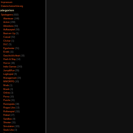
e Realität nicht viel
Testversion
Insel nicht verlassen.
Galerie
ieder auf. Alle andere
Bild des Tages
 Bio-Anzug überlebt.
Umfragenarchiv
ie man es behebt. Die
Überwachungsstaat
h wieder seinen Teil aus
Vorratsdatenspeicherung
Impressum
Datenschutzerklärung
Kategorien
Spielegenre
(832)
e Schatteneffekte und
Abenteuer
(148)
gestellt werden und
Action
(208)
ärfe und Filmkörnung
 DLSS, was allerdings
Adventure
(93)
3 stelligen Werten und
Aufbauspiel
(93)
rson-Perspektive, man
Beat em Up
(5)
r nichts tun, sondern
Casual
(52)
tailreich, nur die
Clicker
(1)
der hat man sich auch
DLC
(5)
 schwarzen Balken zu
Egoshooter
(51)
er Spielkamera, klar
n sie stets des Spiels
Erotik
(11)
Geschicklichkeit
(33)
Hack & Slay
(14)
Horror
(39)
Indie-Games
(243)
Jump&Run
(55)
 eine englische oder
Logikspiel
(9)
d aber recht gut und
Management
(34)
ächen auch in den In-
MMORPG
(10)
 drücken für Ja. Im
 stets der aktuellen
Mods
(1)
ssende Geräusch wie
Musik
(3)