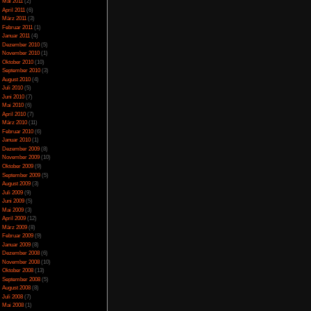
April 2014
(2)
März 2014
(1)
Februar 2014
(1)
Januar 2014
(4)
Dezember 2013
(5)
November 2013
(1)
Oktober 2013
(6)
September 2013
(11)
August 2013
(4)
Juli 2013
(3)
Juni 2013
(5)
Mai 2013
(5)
April 2013
(3)
Oktober 2012
(1)
August 2012
(1)
Juli 2012
(2)
Juni 2012
(2)
Mai 2012
(2)
April 2012
(1)
icense
lizenziert.
März 2012
(1)
Januar 2012
(7)
Dezember 2011
(5)
November 2011
(3)
Oktober 2011
(4)
September 2011
(2)
 Kategorie
Abenteuer
,
August 2011
(1)
ag können mit dem
Juli 2011
(1)
 kommentiert werden,
Juni 2011
(6)
Mai 2011
(2)
April 2011
(6)