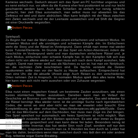
Höhlenrauschen, den Wind oder Vögel. Die restlichen Sounde
hervorragend und geben ein sehr gutes Feedback.
äge
Steuerung:
: Diablo 4 Season 9
Eine sehr typische Steuerung, mit vollem Maussupport. Etw
mancer
dass das Inventar auf E statt I liegt und das Schubsen im
s
statt E. Die Steuerung kann aber völlig frei angepasst werde
ck
Mausbelegung ändern kann oder, eigentlich unnötig für PC-
ch: Season 2
Steuerung. Leider hat man sich dazu entschieden das man n
of Us Part II
red
der Figur mit der Maus steuert, sondern nur den Blickwink
verändern kann. Außerdem muss man mit der mittleren Ma
Kameras wechseln. Dadurch steuert sich das Spiel am PC f
ion
es nervt einfach nur, vor allem da die Kamera eher fest position
nt Museum
geschwenkt werden kann. Auch das Schießen ist einfach 
agon: Pirate Yakuza
gemacht, hier zielt Elias automatisch, man selbst muss 
i
Zielkreuz rot wird und dann abdrücken. Man kann lediglich 
ords: Bloom & Rage
den Zielen wechseln und mit der Leertaste ausweichen und 
 Spider-Man 2
mit einer Druckwelle wegstoßen.
Jones und der Große
Torment
mentare
Spielspaß:
Zu Beginn hat man die Wahl zwischen einem einfacheren un
3
zu
Elden Ring
schweren Modus sind alle unnötigen und schweren Kämpfe 
ode Mod)
lden Ring (Easy
steht die Story und die Rätsel im Vordergrund. Dann erhält
d)
kurze Tutorial-Elemente. Im Grunde ist das Spiel ein Action
3
zu
Ludde
Geschichte im Vordergrund steht und man dazwischen einfa
3
zu
Ludde
nach Modus, einfachere oder schwere Kämpfe hat. In den Kä
er Games
zu
Ludde
Leben nicht von alleine wieder auf, man muss sich nach dem 
3
zu
Tintin Reporter
möglich. Damit man immer weiß was als Nächstes zu tun ist, h
garren des Pharaos
wo die nächsten Ziele beschrieben sind. Da Nachts ve
84
zu
Tintin
rauskommen sollte man vor der Nacht zu Hause auftauche
– Die Zigarren des