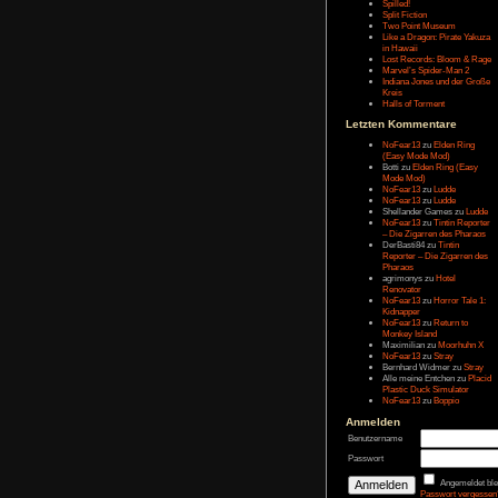
Letzten Eintr
Talk Hunt
The Slor
The Alter
Havendo
Last Epo
The Last 
Remaste
Koira
Spilled!
Split Fict
Two Poi
Like a Dr
in Hawai
Lost Rec
Marvel’s
Indiana 
Kreis
Halls of 
Letzten Kom
NoFear1
(Easy M
Botti
zu
E
Mode Mo
NoFear1
NoFear1
Shelland
NoFear1
– Die Zi
DerBasti
Reporter 