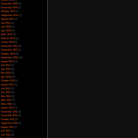
Juli 2023
(5)
Juni 2023
(13)
Mai 2023
(10)
April 2023
(15)
r Wechsel zwischen
März 2023
(10)
ätzliche Mix zwischen
Februar 2023
(10)
ie Story vollkommen
Januar 2023
(14)
entscheidungen. Dazu
Dezember 2022
(24)
Game-Breaking sind,
November 2022
(26)
urch das fehlerhafte
den auf einen Rutsch
Oktober 2022
(33)
aufgrund der vielen
September 2022
(32)
machen möchte, muss
August 2022
(33)
 jeden Fall abwarten,
Juli 2022
(44)
Juni 2022
(34)
Mai 2022
(37)
April 2022
(26)
März 2022
(28)
Februar 2022
(18)
Sprachausgabe
Januar 2022
(24)
tion
rung
Dezember 2021
(17)
hern
Juni 2017
(2)
sdrücke
Mai 2017
(3)
in den
Januar 2015
(2)
n
Dezember 2014
(1)
November 2014
(1)
f der Kamera
Oktober 2014
(1)
entar
September 2014
(1)
August 2014
(1)
Juli 2014
(1)
Juni 2014
(2)