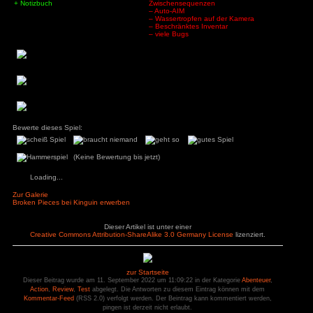
Fazit:
Wieder mal eine ganz nette Grundidee, besonders de
Winterwelt und Sommerzeit ist einzigartig. Auch der grunds
Action und Abenteuer ist ganz spannend. Leider ist d
undurchsichtig und das Spiel voller fragwürdiger Design
kommen kleinere und größere Bugs, die teilweise sogar 
besonders bitter ist, dass Teile davon sogar explizit d
Speichersystem entstehen. Dank Lösung kann man in 5 Stun
durchkommen und so viele Fehler umgehen. Ob man das 
anderen Fehlentscheidungen und der verwirrenden Story 
jeder selber wissen. Den nächsten Sale sollte man aber auf
dann sind vielleicht die größten Bugs auch schon gepatcht.
Pluspunkte
Minuspunkte
– keine deutsche 
– feste Kameraposi
– ungenaue Steue
– kein freies Speic
+ Grafik
– steife Gesichtsau
+ Schwierigkeitsgrade
– schwarze Balken 
+ Notizbuch
Zwischensequenze
– Auto-AIM
– Wassertropfen au
– Beschränktes Inv
– viele Bugs