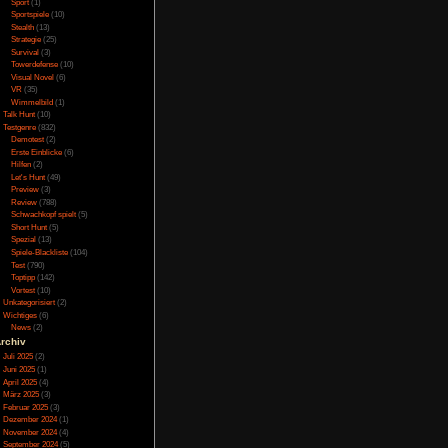
ffekte sind ebenfalls
Online
(3)
Porno
(10)
Puzzle
(31)
Rennspiele
(38)
Rogue-Like
(13)
Rollenspiel
(111)
as ungewöhnlich ist,
Rätsel
(27)
 Kampf dadurch auf F
n. Inkl., dass man die
Sandbox
(8)
Spieler, die Gamepad-
Shooter
(31)
icht den Blickwinkel
Simulation
(115)
el der Kamera leicht
Souls Like
(3)
ustaste durch diese
Sport
(1)
urchtbar ungenau und
Sportspiele
(10)
iert ist und nur leicht
Stealth
(13)
nur nervig schlecht
nur abwarten bis das
Strategie
(25)
mit der Maus zwischen
Survival
(3)
mit Shift die Gegner
Towerdefense
(10)
Visual Novel
(6)
VR
(35)
Wimmelbild
(1)
Talk Hunt
(10)
Testgenre
(832)
d schweren Modus. Im
Demotest
(2)
drin. Im Einfacheren
 man immer mal wieder
Erste Einblicke
(6)
-Abenteuer, indem die
Hilfen
(2)
chere Rätsel und, je
Let's Hunt
(49)
mpfen füllt sich das
Preview
(3)
Kampf ausruhen, falls
Review
(788)
at man ein Notizbuch,
Schwachkopf spielt
(5)
rstärkt die Geister
Short Hunt
(5)
n. Entsprechend hat