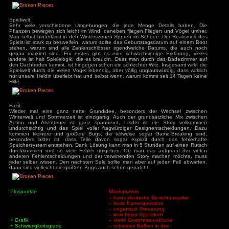
man eine Uhr, die die aktuelle Uhrzeit zeigt. Auch Reisen
Orten nehmen Zeit in Anspruch. Im normalen Modus spielt di
ys
zu
Hotel
r
hier kann man sich nicht mehr ausruhen oder von Zuhause w
3
zu
Horror Tale 1:
r
3
zu
Return to
Elisa nutzt einen magischen Kristall, um bestimmte Zauber 
sland
kurzes stürmisches Wetter auszulösen. Daneben kann 
an
zu
Moorhuhn X
Geschichte an Brunnen zum Winter wechseln und umgekehrt. D
3
zu
Stray
die Rätsel benötigt. Was wieder nervt, ist die unnötige Suc
d Widmer
zu
Stray
ne Entchen
zu
Placid
Codes, die sonst wo sind aber nicht wo man sie erwarte
uck Simulator
Komplettlösung ist aber vorhanden: https://brokenpieces.wik
3
zu
Boppio
nett ist das Mini-Game auf dem Dachboden, hier muss man Z
Das Spiel speichert nur automatisch, ein freies Speichern i
kann lediglich zusätzlich auf den Bänken speichern. Es wird
jedes Abschnitts gespeichert und man kann diese frei laden.
das beschränkte Inventar, das hat weder Sinn noch Zopf, 
Spieler nerven. Insgesamt braucht man ca. 8 Stunden bis man 
man bis dahin, besonders wenn man zwischen durch neu lädt
Angemeldet bleiben
Bug, teilweise sogar Game-Breaking.
Passwort vergessen?
Spielwelt:
Sehr viele verschiedene Umgebungen, die jede Menge 
Pflanzen bewegen sich leicht im Wind, daneben fliegen Fli
Man selbst hinterlässt in den Winterszenen Spuren im Schn
Spiels ist stark zu bezweifeln, warum sollte das Geburtstag
stehen, warum sind alle Zahlenschlösser irgendwelche D
genau markiert sind. Für erstes gibt es eine schwachsinni
andere ist halt Spielelogik, die es braucht. Dass man dur
den Dachboden kommt, ist hingegen schon ein schlechter Witz
Spielwelt durch die vielen Vögel lebendig, aber völlig unglau
nur unsere Heldin überlebt hat und selbst wenn, warum komm
Hilfe.