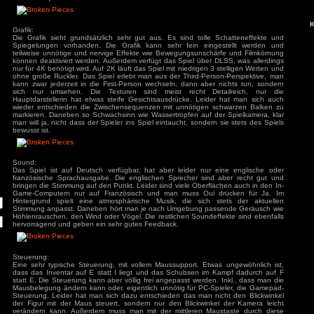
geweckt. Nach dem Aufstehen stellt man aber fest, dass di
besser ist. Elisa wird von Geisterwesen verfolgt und kann die 
Wird sie von den Geistern erwischt, wacht sie in ihrem Bett w
Menschen sind verschwunden und Elisa hat nur durch einen
Es gilt jetzt herauszufinden, was genau passiert ist und w
Story ist völlig wirr und wird nie wirklich erklärt, man muss sic
der Endsequenz und den Audio-Kassetten denken.
ivieren.
Grafik:
Die Grafik sieht grundsätzlich sehr gut aus. Es sind toll
Spiegelungen vorhanden. Die Grafik kann sehr fein ein
teilweise unnötige und nervige Effekte wie Bewegungsunsch
können deaktiviert werden. Außerdem verfügt das Spiel über
nur für 4K benötigt wird. Auf 2K läuft das Spiel mit niedrigen 
ohne große Ruckler. Das Spiel erlebt man aus der Third-Pe
kann zwar jederzeit in die First-Person wechseln, dann abe
sich nur umsehen. Die Texturen sind meist recht De
Hauptdarstellerin hat etwas steife Gesichtsausdrücke. Lei
wieder entschieden die Zwischensequenzen mit unnötigen
markieren. Daneben so Schwachsinn wie Wassertropfen auf d
man will ja, nicht dass der Spieler ins Spiel eintaucht, sonder
bewusst ist.
Sound:
Das Spiel ist auf Deutsch verfügbar, hat aber leider nur
französische Sprachausgabe. Die englischen Sprecher sin
bringen die Stimmung auf den Punkt. Leider sind viele Oberfl
Game-Computern nur auf Französisch und man muss Oui
Hintergrund spielt eine atmosphärische Musik, die sich
Stimmung anpasst. Daneben hört man je nach Umgebung pa