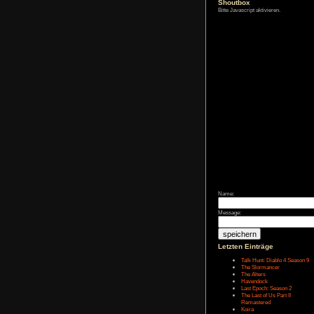
Zum Archiv
Shoutbox
Bitte Javascript akt
Name:
Message: