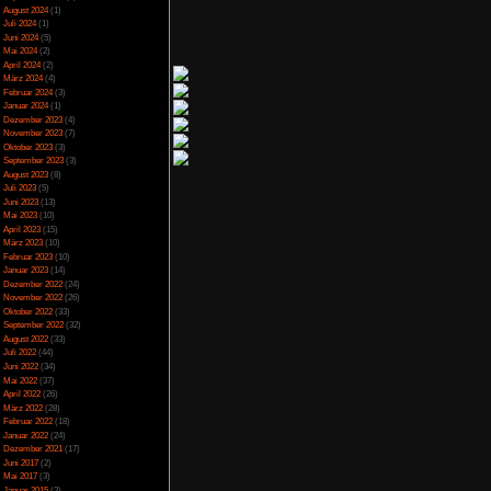
 zu den verschiedenen
Spezial
(13)
es alles keine Rolle,
Spiele-Blackliste
(104)
egreisen.
Test
(790)
Toptipp
(142)
Vortest
(10)
auszulösen, wie einen
Unkategorisiert
(2)
man im Verlauf der
Wichtiges
(6)
as wird teilweise für
News
(2)
he nach irgendwelchen
t oder braucht. Eine
Archiv
i.gg/wiki/Guide. Ganz
Juli 2025
(2)
üge ins Ziel bringen.
Juni 2025
(1)
st nicht möglich. Man
April 2025
(4)
 aber immer zu Beginn
März 2025
(3)
 Besonders nervig ist
Februar 2025
(3)
sondern soll nur den
durch ist. Leider hat
Dezember 2024
(1)
 den ein oder andere
November 2024
(4)
September 2024
(5)
August 2024
(1)
Juli 2024
(1)
Juni 2024
(5)
Mai 2024
(2)
Details haben. Die
April 2024
(2)
egen und Vögel umher.
März 2024
(4)
ee. Der Realismus des
sdatum auf einem Boot
Februar 2024
(3)
atums, die auch noch
Januar 2024
(1)
ge Erklärung, vieles
Dezember 2023
(4)
ch das Badezimmer auf
November 2023
(7)
. Insgesamt wirkt die
Oktober 2023
(3)
bwürdig, dass wirklich
September 2023
(3)
t seit 14 Tagen keine
August 2023
(8)