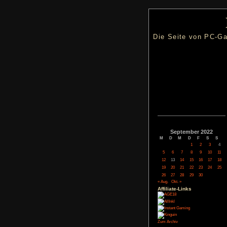
Die Seite
Septem
M
D
M
5
6
7
12
13
14
19
20
21
26
27
28
« Aug.
Okt. »
Affiliate-
Link