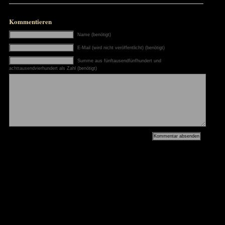
Bewerte dieses Spiel:
(Keine Bewertung bis jetzt)
Loading...
Zur Galerie
Broken Pieces bei Kinguin erwerben
Dieser Artikel ist unter einer
Creative Commons Attribution-ShareAlike 3.0 Germany L
zur Startseite
Dieser Beitrag wurde am 11. September 2022 um 11:09:22 in der
Action
,
Review
,
Test
abgelegt. Die Antworten zu diesem Eintr
Kommentar-Feed
(RSS 2.0) verfolgt werden. Der Beintrag kann
pingen ist derzeit nicht erlaubt.