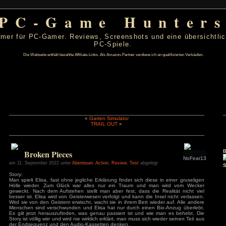
PC-Game Hu
 von PC-Gamer für PC-Gamer. Reviews, Screenshots un
PC-Spiele.
Die Webseite enthält bezahlte Affiliate-Links. Als Amazon-Partner verdiene ic
«
Garten Simulator
TRAIL OUT
»
ber 2022
D
F
S
S
1
2
3
4
Broken Pieces
8
9
10
11
15
16
17
18
am 11. September 2022 unter
Abenteuer
,
Action
,
Review
,
Test
abgele
22
23
24
25
Story:
29
30
Man spielt Elisa, fast ohne jegliche Erklärung findet sich die
Hölle wieder. Zum Glück war alles nur ein Traum und 
s