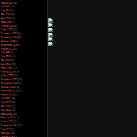
Spezial
(13)
Spiele-Blackliste
(104)
Test
(790)
ltet, beinhalten aber
Toptipp
(142)
ch etwas Übung klar
Vortest
(10)
el aus einem Guss. In
Unkategorisiert
(2)
 Tagesgeschäft nach.
Wichtiges
(6)
d Hühner entdecken,
News
(2)
, vor allem wenn dann
 wirkt die Spielwelt
Archiv
urückversetzt.
Juli 2025
(2)
Juni 2025
(1)
April 2025
(4)
März 2025
(3)
Februar 2025
(3)
ie alten Gilde-Spiele
Dezember 2024
(1)
n Spiele werden die
on praktisch einfach
November 2024
(4)
e eigene Dynastie zu
September 2024
(5)
t, kann ja jederzeit
August 2024
(1)
en Fall alle Elemente
Juli 2024
(1)
t. Ein völlig neues
Juni 2024
(5)
die alten Fans, einige
Mai 2024
(2)
önlich kann mich auch
April 2024
(2)
n soll und belasse es
en Fall frühestens im
März 2024
(4)
Februar 2024
(3)
Januar 2024
(1)
Dezember 2023
(4)
November 2023
(7)
Oktober 2023
(3)
September 2023
(3)
August 2023
(8)