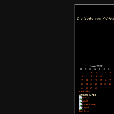
Die Seite
Juni
M
D
M
1
6
7
8
13
14
15
20
21
22
27
28
29
« Mai
Juli »
Affiliate-
Link