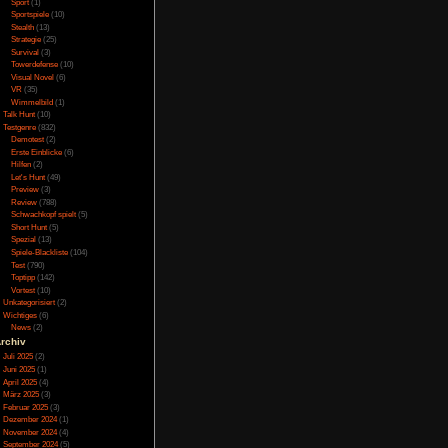
gibt aber jede Menge
Online
(3)
st sogar möglich eine
Porno
(10)
ntweder mit der Maus,
Puzzle
(31)
en Pfeiltasten. Die
Rennspiele
(38)
wierigkeiten auf, sie
Rogue-Like
(13)
Rollenspiel
(111)
Rätsel
(27)
Sandbox
(8)
Shooter
(31)
el-Parameter vorgeben.
Simulation
(115)
n das Spiel ein. Nach
Souls Like
(3)
 Dort kann man genau
Sport
(1)
r das Spiel ist, mit
Sportspiele
(10)
d vieles mehr. Danach
Stealth
(13)
und stirbt ist nur die
Strategie
(25)
 zwei Währungen. Mit
Survival
(3)
lt man durch seine
le für die Dynastie
Towerdefense
(10)
der Hauptcharaktere,
Visual Novel
(6)
de automatisch laufen
VR
(35)
bau der Dynastie zu
Wimmelbild
(1)
nerationsübergreifend
Talk Hunt
(10)
er kann man entweder
Testgenre
(832)
tie erwerben oder sich
Demotest
(2)
angt es so nicht mehr,
ich alles hart selbst
Erste Einblicke
(6)
en Dynastien einfach
Hilfen
(2)
 mehr umwerben kann.
Let's Hunt
(49)
d der Dynastie Feinde
Preview
(3)
on an die 50 Stunden
Review
(788)
 wirkliche Geschichte
Schwachkopf spielt
(5)
Short Hunt
(5)