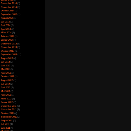
ents
Juli 2023
(5)
Juni 2023
(13)
Mai 2023
(10)
April 2023
(15)
März 2023
(10)
Februar 2023
(10)
Januar 2023
(14)
Dezember 2022
(24)
November 2022
(26)
Oktober 2022
(33)
September 2022
(32)
August 2022
(33)
Juli 2022
(44)
Juni 2022
(34)
Mai 2022
(37)
April 2022
(26)
März 2022
(28)
Februar 2022
(18)
Januar 2022
(24)
Dezember 2021
(17)
icense
lizenziert.
Juni 2017
(2)
Mai 2017
(3)
Januar 2015
(2)
Dezember 2014
(1)
November 2014
(1)
egorie
Aufbauspiel
,
Oktober 2014
(1)
trag können mit dem
September 2014
(1)
 kommentiert werden,
August 2014
(1)
Juli 2014
(1)
Juni 2014
(2)