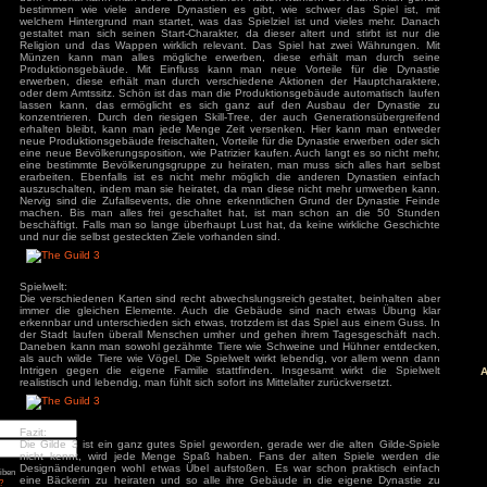
Das Spiel wird hauptsächlich mit der Maus gesteuert, es 
Schnelltasten. Diese können völlig frei belegt werden, es i
alternative Taste festzulegen. So steuert man die Kamera e
indem man an den Bildschirmrand fährt, mit WASD oder d
äge
Steuerung geht sehr gut von der Hand und gibt keinerlei Sch
entspricht aber auch dem Genre-Standard.
: Diablo 4 Season 9
mancer
s
ck
ch: Season 2
Spielspaß:
of Us Part II
Zu Beginn sollte man das Tutorial spielen, hier sind alle Spi
red
Dieses führt mit sehr ausführlichen nicht vertonten Texten i
dem Tutorial kann man eine der zahlreichen Karten wählen.
bestimmen wie viele andere Dynastien es gibt, wie schwe
ion
welchem Hintergrund man startet, was das Spielziel ist un
nt Museum
gestaltet man sich seinen Start-Charakter, da dieser altert 
agon: Pirate Yakuza
Religion und das Wappen wirklich relevant. Das Spiel hat
i
Münzen kann man alles mögliche erwerben, diese erhä
ords: Bloom & Rage
 Spider-Man 2
Produktionsgebäude. Mit Einfluss kann man neue Vortei
Jones und der Große
erwerben, diese erhält man durch verschiedene Aktionen 
oder dem Amtssitz. Schön ist das man die Produktionsgebäu
Torment
lassen kann, das ermöglicht es sich ganz auf den Aus
konzentrieren. Durch den riesigen Skill-Tree, der auch Ge
mentare
erhalten bleibt, kann man jede Menge Zeit versenken. Hi
neue Produktionsgebäude freischalten, Vorteile für die Dynas
3
zu
Elden Ring
eine neue Bevölkerungsposition, wie Patrizier kaufen. Auch l
ode Mod)
lden Ring (Easy
eine bestimmte Bevölkerungsgruppe zu heiraten, man muss s
d)
erarbeiten. Ebenfalls ist es nicht mehr möglich die ander
3
zu
Ludde
auszuschalten, indem man sie heiratet, da man diese nicht
3
zu
Ludde
Nervig sind die Zufallsevents, die ohne erkenntlichen Grun
er Games
zu
Ludde
machen. Bis man alles frei geschaltet hat, ist man sch
3
zu
Tintin Reporter
beschäftigt. Falls man so lange überhaupt Lust hat, da keine
garren des Pharaos
und nur die selbst gesteckten Ziele vorhanden sind.
84
zu
Tintin
– Die Zigarren des