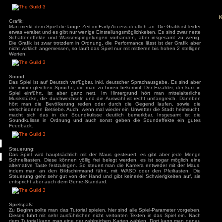
bestimmen. Es gilt jetzt Betriebe aufzubauen und diese z
Nebenbei muss man Heiraten und Nachfahren Zeugen, denn d
und hat man keine Nachfahren stirbt die Dynastie aus. Des W
in der Stadt aufzubauen und eventuell den ein oder andere
Leuten zu besetzen. Alles wie man es bereits aus den alten G
doch leicht verfeinert. Eine wirkliche Hintergrundgesch
vorhanden.
ivieren.
Grafik:
Man merkt dem Spiel die lange Zeit im Early Access deutlich an.
etwas veraltet und es gibt nur wenige Einstellungsmöglichkeit
Schatteneffekte und Wasserspiegelungen vorhanden, aber
Die Grafik ist zwar trotzdem in Ordnung, die Performance läs
nicht wirklich angemessen, so läuft das Spiel nur mit mittleren
Werten.
Sound:
Das Spiel ist auf Deutsch verfügbar, inkl. deutscher Sprach
die immer gleichen Sprüche, die man zu hören bekommt. Der 
Spiel einführt, ist aber ganz nett. Im Hintergrund hört 
Musikstücke, die durchwechseln und die Auswahl ist recht 
hört man die Bevölkerung reden oder durch die Gegen
verschiedenen Betriebe. Auch, wenn mal wieder ein Unwetter
macht sich das in der Soundkulisse deutlich bemerkbar
Soundkulisse in Ordnung und auch sonst geben die Sou
Feedback.
Steuerung: