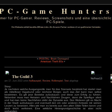
PC-Game Hu
 von PC-Gamer für PC-Gamer. Reviews, Screenshots un
PC-Spiele.
Die Webseite enthält bezahlte Affiliate-Links. Als Amazon-Partner verdiene ic
«
POSTAL: Brain Damaged
American Theft 80s
»
 2022
D
F
S
S
2
3
4
5
The Guild 3
9
10
11
12
16
17
18
19
am 17. Juni 2022 unter
Aufbauspiel
,
Review
,
Rollenspiel
,
Test
abgele
23
24
25
26
Story:
30
Je nachdem welche Ausgangsrolle man für das Szenario best
als mittelloser Vagabund oder reicherer Bürger, auch das 
s