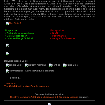
ys
zu
Hotel
r
Spielwelt:
3
zu
Horror Tale 1:
Die verschiedenen Karten sind recht abwechslungsreich gesta
r
immer die gleichen Elemente. Auch die Gebäude sind na
3
zu
Return to
erkennbar und unterschieden sich etwas, trotzdem ist das Spi
sland
der Stadt laufen überall Menschen umher und gehen ihrem
an
zu
Moorhuhn X
Daneben kann man sowohl gezähmte Tiere wie Schweine un
3
zu
Stray
als auch wilde Tiere wie Vögel. Die Spielwelt wirkt lebendig
d Widmer
zu
Stray
Intrigen gegen die eigene Familie stattfinden. Insgesamt
ne Entchen
zu
Placid
uck Simulator
realistisch und lebendig, man fühlt sich sofort ins Mittelalter z
3
zu
Boppio
Fazit:
Die Gilde 3 ist ein ganz gutes Spiel geworden, gerade wer d
nicht kennt, wird jede Menge Spaß haben. Fans der alte
Designänderungen wohl etwas Übel aufstoßen. Es war sch
Angemeldet bleiben
eine Bäckerin zu heiraten und so alle ihre Gebäude in di
Passwort vergessen?
holen. Wer aber auf die Neuerungen so gar nicht klarkomm
wieder ein altes Gilde-Spiel rauskramen. Gilde 3 hat auf jed
der alten Gilde-Teile übernommen und sinnvoll erweiter
Spielgefühl bekommt man aber nicht, das Spiel spaltet daher 
finden die Änderungen gut, andere eher nicht so. Ich pers
nicht richtig entscheiden, ob ich Gilde 3 hassen oder liebe
daher bei einem Spiel, das ganz nett ist, aber man auf jed
nächsten Sale kaufen sollte.
Pluspunkte
Minuspunkte
+ Gebäude automatisieren
– Grafik
+ viele Möglichkeiten
– Performance