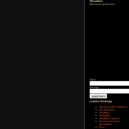
Zum Archiv
Shoutbox
Bitte Javascript akt
Name:
Message: