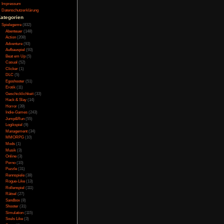
um Erfolg zu führen.
Testversion
ie Spielfigur altert
Galerie
eiteren gilt es Macht
Bild des Tages
n Amtssitz mit seinen
Umfragenarchiv
ilde-Teilen kennt und
Überwachungsstaat
ichte ist aber nicht
Vorratsdatenspeicherung
Impressum
Datenschutzerklärung
Kategorien
Spielegenre
(832)
 Die Grafik ist leider
Abenteuer
(148)
en. Es sind zwar nette
Action
(208)
 insgesamt zu wenig.
st ist der Grafik aber
Adventure
(93)
 bis hohen 2 stelligen
Aufbauspiel
(93)
Beat em Up
(5)
Casual
(52)
Clicker
(1)
DLC
(5)
Egoshooter
(51)
ausgabe. Es sind aber
Erotik
(11)
Erzähler, der kurz in
Geschicklichkeit
(33)
man mittelalterliche
umfangreich. Daneben
Hack & Slay
(14)
d laufen, sowie die
Horror
(39)
 die Stadt heimsucht,
Indie-Games
(243)
. Insgesamt ist die
Jump&Run
(55)
ndeffekte ein gutes
Logikspiel
(9)
Management
(34)
MMORPG
(10)
Mods
(1)
Musik
(3)