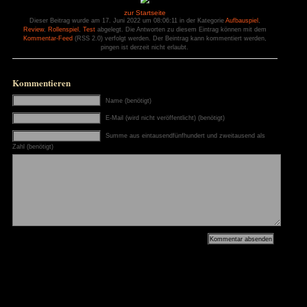
+ potentiell lange Spielzeit
– nervige Zufallsev
Bewerte dieses Spiel:
(Keine Bewertung bis jetzt)
Loading...
Zur Galerie
The Guild 3 bei Humble Bundle erwerben
Dieser Artikel ist unter einer
Creative Commons Attribution-ShareAlike 3.0 Germany L
zur Startseite
Dieser Beitrag wurde am 17. Juni 2022 um 08:06:11 in der Kat
Review
,
Rollenspiel
,
Test
abgelegt. Die Antworten zu diesem Ein
Kommentar-Feed
(RSS 2.0) verfolgt werden. Der Beintrag kann
pingen ist derzeit nicht erlaubt.