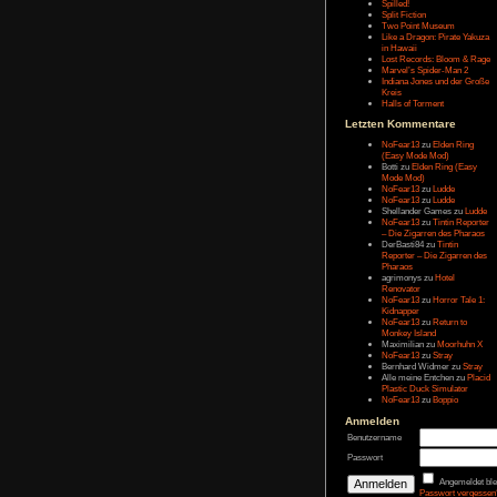
Letzten Eintr
Talk Hunt
The Slor
The Alter
Havendo
Last Epo
The Last 
Remaste
Koira
Spilled!
Split Fict
Two Poi
Like a Dr
in Hawai
Lost Rec
Marvel’s
Indiana 
Kreis
Halls of 
Letzten Kom
NoFear1
(Easy M
Botti
zu
E
Mode Mo
NoFear1
NoFear1
Shelland
NoFear1
– Die Zi
DerBasti
Reporter 