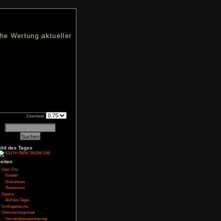
nters
d eine übersichtliche Wertung aktueller
h an qualifizierten Verkäufen.
Zoomlevel:
Bild des Tages
NoFear13
gt
Seiten
Über Uns
Kontakt
immt hat startet man
Ziel kann man selbst
Diskutieren