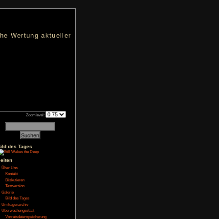
nters
d eine übersichtliche Wertung aktueller
h an qualifizierten Verkäufen.
Zoomlevel:
2
Bild des Tages
Seiten
NoFear13
Über Uns
Kontakt
Diskutieren