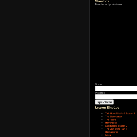
Zum Archiv
Shoutbox
Bitte Javascript akt
Name:
Message: