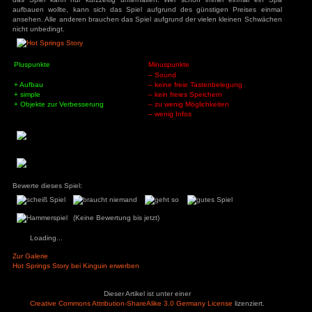
ys
zu
Hotel
r
3
zu
Horror Tale 1:
Spielwelt:
r
Eine flache fast leere Spielwelt. Bis auf einige Bäume un
3
zu
Return to
vorhanden. Lediglich die Besucher rennen durch das S
sland
an
zu
Moorhuhn X
Einrichtungen. Auf der Straße vor dem Spa ist etwas Fußg
3
zu
Stray
wirkt die Spielwelt aber sehr steril. Das Spiel wirkt so ka
d Widmer
zu
Stray
ne Entchen
zu
Placid
glaubwürdig. Die Dimensionen zwischen den Einrichtunge
uck Simulator
passen auch nicht hundert Prozent, die Einrichtungen sind min
3
zu
Boppio
Fazit:
Hot Springs Story wurde ursprünglich für Handys entwickelt,
verzichtet auf Pay2Win. Leider sind die Möglichkeiten doc
Angemeldet bleiben
Passwort vergessen?
das Spiel kann nur kurzzeitig unterhalten. Wer schon i
aufbauen wollte, kann sich das Spiel aufgrund des güns
ansehen. Alle anderen brauchen das Spiel aufgrund der vie
nicht unbedingt.
Pluspunkte
Minuspunkte
– Sound
+ Aufbau
– keine freie Taste
+ simple
– kein freies Speic
+ Objekte zur Verbesserung
– zu wenig Möglich