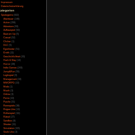
Testversion
eißen Quellen ein Bad
Galerie
liche Story ist nicht
Bild des Tages
rzählen.
Umfragenarchiv
Überwachungsstaat
Vorratsdatenspeicherung
Impressum
Datenschutzerklärung
erspektive erlebt. Die
Kategorien
 sind keine Effekte
Spielegenre
(832)
sehr groß, das liegt
Abenteuer
(148)
t wurde. Es gibt kaum
Action
(208)
man mit ALT + Enter.
Adventure
(93)
Aufbauspiel
(93)
malistisch sein, dafür
Beat em Up
(5)
Casual
(52)
Clicker
(1)
DLC
(5)
Egoshooter
(51)
Erotik
(11)
ausgabe. Alle Inhalte
Geschicklichkeit
(33)
spielt eine angenehme
Hack & Slay
(14)
fekte, wenn man eine
Horror
(39)
Soundkulisse ist recht
Indie-Games
(243)
usik deaktiviert.
Jump&Run
(55)
Logikspiel
(9)
Management
(34)
MMORPG
(10)
Mods
(1)
en. Es gibt einige
Musik
(3)