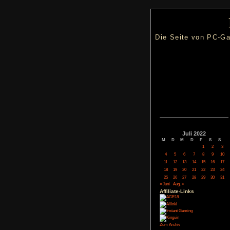
Die Seite
Juli
M
D
M
4
5
6
11
12
13
18
19
20
25
26
27
« Juni
Aug. »
Affiliate-
Link