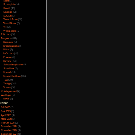
n sich die Steuerung
Online
(3)
Porno
(10)
f eine Webseite. Da
Puzzle
(31)
erung zusätzlich zum
Rennspiele
(38)
en Pfeiltasten liegt,
Rogue-Like
(13)
Rollenspiel
(111)
Rätsel
(27)
Sandbox
(8)
Shooter
(31)
Simulation
(115)
 man alle möglichen
Souls Like
(3)
nd hierbei die heißen
Sport
(1)
ie Restaurants und
Sportspiele
(10)
s kaufen. Mit diesen
Stealth
(13)
Strategie
(25)
ebter und die Preise
Survival
(3)
n in der Einrichtung
Towerdefense
(10)
, die monatlich Kosten
Visual Novel
(6)
. Man hat nur einen
VR
(35)
 möglich. Neue Räume
Wimmelbild
(1)
titionen erforschen.
Talk Hunt
(10)
n. Man kann bis zu 3
Testgenre
(832)
Spa und falls sie mit
Demotest
(2)
it höheren Rank haben
Erste Einblicke
(6)
Hilfen
(2)
können. Leider halten
Let's Hunt
(49)
ortschritt zieht sich
Preview
(3)
 Weiteren fehlt jede
Review
(788)
xtrem gut bewerben,
Schwachkopf spielt
(5)
tschritt bremst.
Short Hunt
(5)