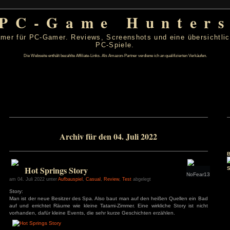
PC-Game Hu
 von PC-Gamer für PC-Gamer. Reviews, Screenshots un
PC-Spiele.
Die Webseite enthält bezahlte Affiliate-Links. Als Amazon-Partner verdiene ic
 2022
Archiv für den 04. Juli 202
D
F
S
S
1
2
3
7
8
9
10
14
15
16
17
Hot Springs Story
21
22
23
24
28
29
30
31
am 04. Juli 2022 unter
Aufbauspiel
,
Casual
,
Review
,
Test
abgelegt
Story:
s