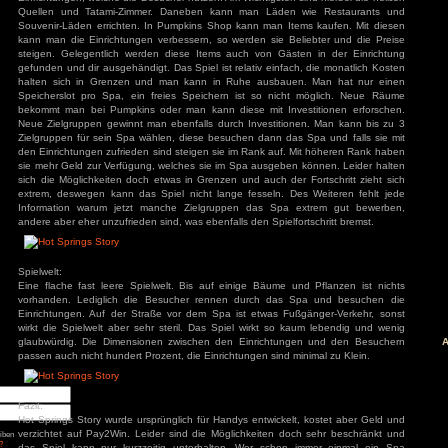
Schnelltasten, diese sind aber fest vorgegeben. Sobald ma
anzeigen lassen möchte gelangt man im Steam-Overlay au
man die Schnelltasten kaum benötigt und die Kamerasteu
äge
langen Drücken der Maustaste sowohl auf WASD als auch auf d
geht das gerade noch in Ordnung.
: Diablo 4 Season 9
mancer
s
ck
ch: Season 2
Spielspaß:
of Us Part II
red
Im Grunde baut man nur ein Spa auf, dafür errichtet
Einrichtungen, welche die Besucher nutzen. Am Wichtigsten si
Quellen und Tatami-Zimmer. Daneben kann man Läden w
ion
nt Museum
Souvenir-Läden errichten. In Pumpkins Shop kann man Item
agon: Pirate Yakuza
kann man die Einrichtungen verbessern, so werden sie Beli
i
ords: Bloom & Rage
steigen. Gelegentlich werden diese Items auch von Gäste
 Spider-Man 2
gefunden und dir ausgehändigt. Das Spiel ist relativ einfach
Jones und der Große
halten sich in Grenzen und man kann in Ruhe ausbauen
Torment
Speicherslot pro Spa, ein freies Speichern ist so nicht
bekommt man bei Pumpkins oder man kann diese mit Inves
mentare
Neue Zielgruppen gewinnt man ebenfalls durch Investitione
3
zu
Elden Ring
Zielgruppen für sein Spa wählen, diese besuchen dann das 
ode Mod)
lden Ring (Easy
den Einrichtungen zufrieden sind steigen sie im Rank auf. M
d)
sie mehr Geld zur Verfügung, welches sie im Spa ausgeben 
3
zu
Ludde
sich die Möglichkeiten doch etwas in Grenzen und auch der F
3
zu
Ludde
er Games
zu
Ludde
extrem, deswegen kann das Spiel nicht lange fesseln. Des
3
zu
Tintin Reporter
Information warum jetzt manche Zielgruppen das Spa e
garren des Pharaos
84
zu
Tintin
andere aber eher unzufrieden sind, was ebenfalls den Spielfor
– Die Zigarren des