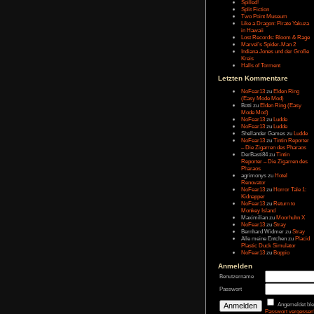
Letzten Eintr
Talk Hunt
The Slor
The Alter
Havendo
Last Epo
The Last 
Remaste
Koira
Spilled!
Split Fict
Two Poi
Like a Dr
in Hawai
Lost Rec
Marvel’s
Indiana 
Kreis
Halls of 
Letzten Kom
NoFear1
(Easy M
Botti
zu
E
Mode Mo
NoFear1
NoFear1
Shelland
NoFear1
– Die Zi
DerBasti
Reporter 