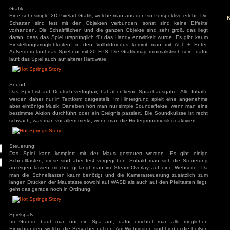
Man ist der neue Besitzer des Spa. Also baut man auf den h
auf und errichtet Räume wie kleine Tatami-Zimmer. Eine wirk
vorhanden, dafür kleine Events, die sehr kurze Geschichten e
ivieren.
Grafik:
Eine sehr simple 2D-Pixelart-Grafik, welche man aus der Iso-P
Schatten sind fest mit den Objekten verbunden, sonst
vorhanden. Die Schaltflächen und die ganzen Objekte sind 
daran, dass das Spiel ursprünglich für das Handy entwickel
Einstellungsmöglichkeiten, in den Vollbildmodus kommt 
Außerdem läuft das Spiel nur mit 20 FPS. Die Grafik mag mini
läuft das Spiel auch auf älterer Hardware.
Sound:
Das Spiel ist auf Deutsch verfügbar, hat aber keine Sprach
werden daher nur in Textform dargestellt. Im Hintergrund 
aber eintönige Musik. Daneben hört man nur simple Soundef
bestimmte Aktion durchführt oder ein Ereignis passiert. Die 
schwach, was man vor allem merkt, wenn man die Hintergrundm
Steuerung:
Das Spiel kann komplett mit der Maus gesteuert werd