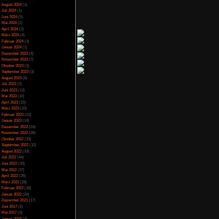
Spezial
(13)
Spiele-Blackliste
(104)
Test
(790)
Toptipp
(142)
d Pflanzen ist nichts
Vortest
(10)
pa und besuchen die
Unkategorisiert
(2)
änger-Verkehr, sonst
Wichtiges
(6)
News
(2)
um lebendig und wenig
n und den Besuchern
Archiv
imal zu Klein.
Juli 2025
(2)
Juni 2025
(1)
April 2025
(4)
März 2025
(3)
Februar 2025
(3)
 kostet aber Geld und
Dezember 2024
(1)
November 2024
(4)
h sehr beschränkt und
September 2024
(5)
mmer einmal ein Spa
August 2024
(1)
tigen Preises einmal
Juli 2024
(1)
len kleinen Schwächen
Juni 2024
(5)
Mai 2024
(2)
April 2024
(2)
März 2024
(4)
Februar 2024
(3)
Januar 2024
(1)
Dezember 2023
(4)
nbelegung
November 2023
(7)
Oktober 2023
(3)
hern
September 2023
(3)
keiten
August 2023
(8)